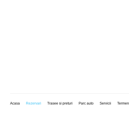
Acasa
Rezervari
Trasee si preturi
Parc auto
Servicii
Termen